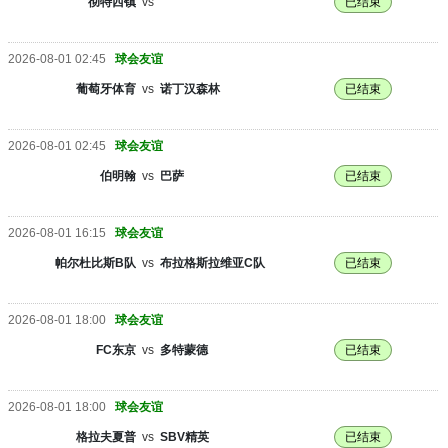
彻特西镇
vs
已结束
2026-08-01 02:45
球会友谊
葡萄牙体育
vs
诺丁汉森林
已结束
2026-08-01 02:45
球会友谊
伯明翰
vs
巴萨
已结束
2026-08-01 16:15
球会友谊
帕尔杜比斯B队
vs
布拉格斯拉维亚C队
已结束
2026-08-01 18:00
球会友谊
FC东京
vs
多特蒙德
已结束
2026-08-01 18:00
球会友谊
格拉夫夏普
vs
SBV精英
已结束