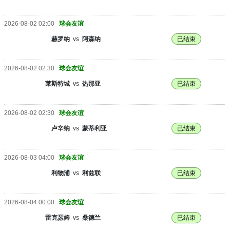
2026-08-02 02:00
球会友谊
赫罗纳
vs
阿森纳
已结束
2026-08-02 02:30
球会友谊
莱斯特城
vs
热那亚
已结束
2026-08-02 02:30
球会友谊
卢辛纳
vs
蒙蒂利亚
已结束
2026-08-03 04:00
球会友谊
利物浦
vs
利兹联
已结束
2026-08-04 00:00
球会友谊
雷克瑟姆
vs
桑德兰
已结束