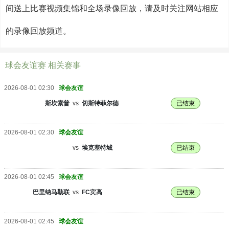
间送上比赛视频集锦和全场录像回放，请及时关注网站相应
的录像回放频道。
球会友谊赛 相关赛事
2026-08-01 02:30
球会友谊
斯坎索普
vs
切斯特菲尔德
已结束
2026-08-01 02:30
球会友谊
vs
埃克塞特城
已结束
2026-08-01 02:45
球会友谊
巴里纳马勒联
vs
FC宾高
已结束
2026-08-01 02:45
球会友谊