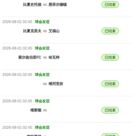
比夏史托福
vs
恩菲尔德镇
已结束
2026-08-01 02:45
球会友谊
比夏克里夫
vs
艾福山
已结束
2026-08-01 02:45
球会友谊
索尔兹伯里FC
vs
哈瓦特
已结束
2026-08-01 02:45
球会友谊
vs
维冈竞技
已结束
2026-08-01 02:45
球会友谊
维斯顿
vs
已结束
2026-08-01 02:45
球会友谊