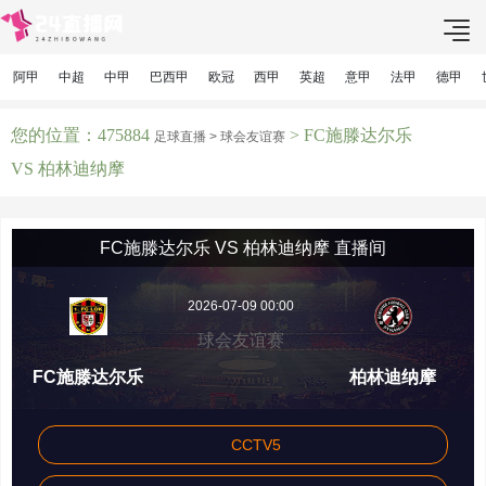
阿甲
中超
中甲
巴西甲
欧冠
西甲
英超
意甲
法甲
德甲
您的位置：475884
> FC施滕达尔乐
足球直播 >
球会友谊赛
VS 柏林迪纳摩
FC施滕达尔乐 VS 柏林迪纳摩 直播间
2026-07-09 00:00
球会友谊赛
FC施滕达尔乐
柏林迪纳摩
CCTV5