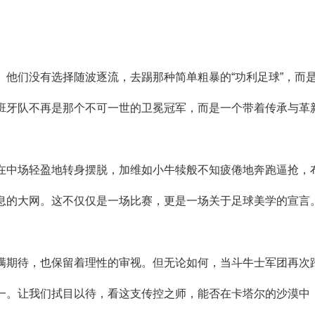
。他们没有选择随波逐流，去踢那种简单粗暴的“功利足球”，而
班牙队不再是那个不可一世的卫冕冠军，而是一个带着传承与革
在中场轻盈地转身摆脱，加维如小牛犊般不知疲倦地奔跑逼抢，
息的大网。这不仅仅是一场比赛，更是一场关于足球美学的宣言
满期待，也保留着理性的审视。但无论如何，当斗牛士军团再次
一。让我们拭目以待，看这支传控之师，能否在卡塔尔的沙漠中