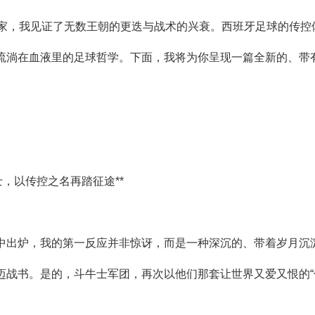
专家，我见证了无数王朝的更迭与战术的兴衰。西班牙足球的传控
流淌在血液里的足球哲学。下面，我将为你呈现一篇全新的、带
士，以传控之名再踏征途**
中出炉，我的第一反应并非惊讶，而是一种深沉的、带着岁月沉
迈战书。是的，斗牛士军团，再次以他们那套让世界又爱又恨的“