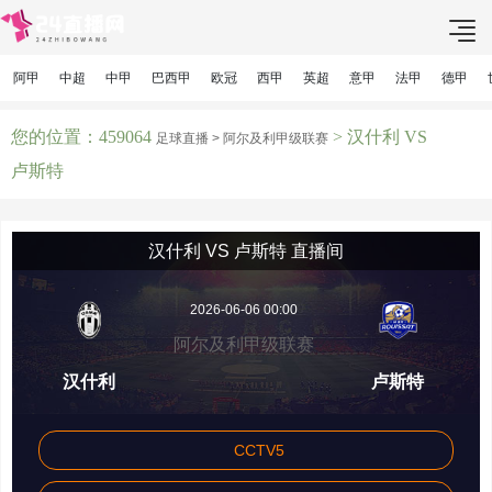
阿甲
中超
中甲
巴西甲
欧冠
西甲
英超
意甲
法甲
德甲
您的位置：459064
> 汉什利 VS
足球直播 >
阿尔及利甲级联赛
卢斯特
汉什利 VS 卢斯特 直播间
2026-06-06 00:00
阿尔及利甲级联赛
汉什利
卢斯特
CCTV5