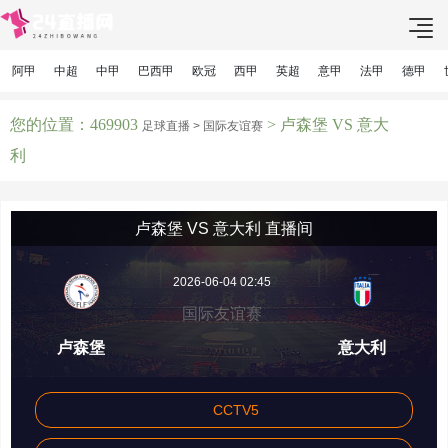
阿甲
中超
中甲
巴西甲
欧冠
西甲
英超
意甲
法甲
德甲
您的位置：469903
> 卢森堡 VS 意大
足球直播 >
国际友谊赛
利
卢森堡 VS 意大利 直播间
2026-06-04 02:45
国际友谊赛
卢森堡
意大利
CCTV5