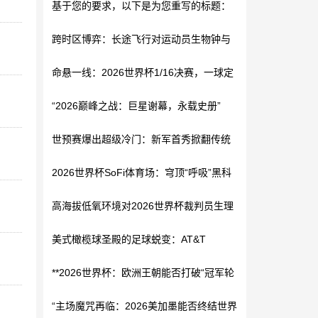
基于您的要求，以下是为您重写的标题：
跨时区博弈：长途飞行对运动员生物钟与
**2026世界杯参赛队后勤保障中的通关瓶
**面向2026世界杯的复合功能集成型更衣
竞技表现的隐形改写
颈：国际物流枢纽效能制约机制研究**
命悬一线：2026世界杯1/16决赛，一球定
室路径规划策略**
乾坤
“2026巅峰之战：巨星谢幕，永载史册”
世预赛爆出超级冷门：新军首秀掀翻传统
劲旅，16强门票提前到手
2026世界杯SoFi体育场：穹顶“呼吸”黑科
技，如何智能化解七月热浪危机
高海拔低氧环境对2026世界杯裁判员生理
负荷与判罚精准度的交互影响机制研究
美式橄榄球圣殿的足球蜕变：AT&T
Stadium世界杯适配之路
**2026世界杯：欧洲王朝能否打破“冠军轮
回”宿命？**
“主场魔咒再临：2026美加墨能否终结世界