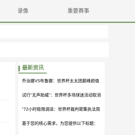
录像
重要赛事
最新资讯
乔治娜VS布鲁娜：世界杯太太团巅峰颜值
与气场对决，谁更胜一筹？
试行“无声助威”：世界杯多场球迷活动取消
引争议
“72小时极限调适：世界杯裁判密集执法周
期的体能维护与疲劳对冲策略”
基于您的核心需求，为您提供以下标题：