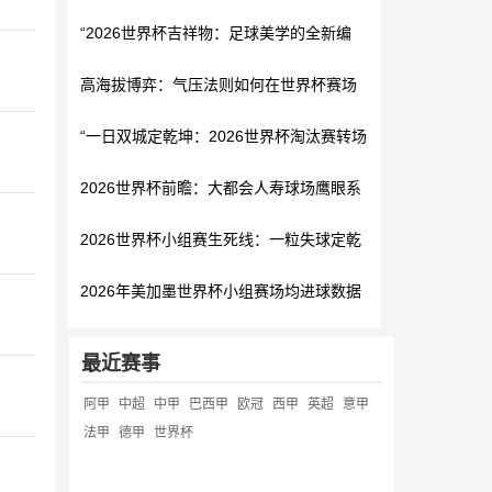
杯百年宿命？”
“2026世界杯吉祥物：足球美学的全新编
码，指向世界共情的视觉符号”
高海拔博弈：气压法则如何在世界杯赛场
上被重新定义
“一日双城定乾坤：2026世界杯淘汰赛转场
极速对决”
2026世界杯前瞻：大都会人寿球场鹰眼系
统校准基准点的工程逻辑与精度验证
2026世界杯小组赛生死线：一粒失球定乾
坤
2026年美加墨世界杯小组赛场均进球数据
深度解析
最近赛事
阿甲
中超
中甲
巴西甲
欧冠
西甲
英超
意甲
法甲
德甲
世界杯