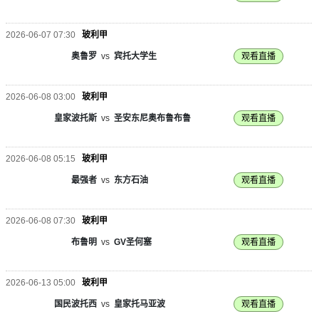
2026-06-07 07:30
玻利甲
奥鲁罗
vs
宾托大学生
观看直播
2026-06-08 03:00
玻利甲
皇家波托斯
vs
圣安东尼奥布鲁布鲁
观看直播
2026-06-08 05:15
玻利甲
最强者
vs
东方石油
观看直播
2026-06-08 07:30
玻利甲
布鲁明
vs
GV圣何塞
观看直播
2026-06-13 05:00
玻利甲
国民波托西
vs
皇家托马亚波
观看直播