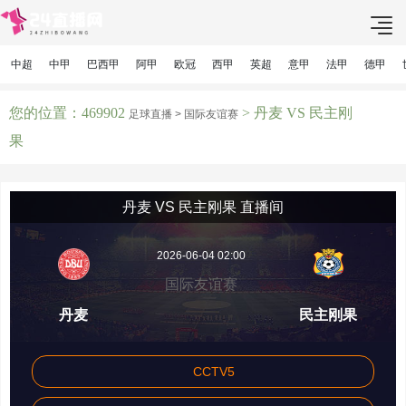
中超
中甲
巴西甲
阿甲
欧冠
西甲
英超
意甲
法甲
德甲
您的位置：469902
> 丹麦 VS 民主刚
足球直播 >
国际友谊赛
果
丹麦 VS 民主刚果 直播间
2026-06-04 02:00
国际友谊赛
丹麦
民主刚果
CCTV5