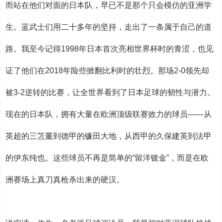
而站在他们对面的日本队，早已不是那个只会模仿的亚洲学
生。蓝武士们用二十多年的坚持，走出了一条属于自己的道
路。我至今记得1998年日本首次亮相世界杯时的青涩，也见
证了他们在2018年险些掀翻比利时的壮烈。那场2-0领先却
被3-2逆转的比赛，让全世界看到了日本足球的韧性与潜力。
现在的日本队，拥有大量在欧洲顶级联赛效力的球员——从
英超的三笘薰到德甲的镰田大地，从西甲的久保建英到法甲
的伊东纯也。这些球员不再是简单的“留洋镀金”，而是在欧
洲赛场上真刀真枪杀出来的硬汉。