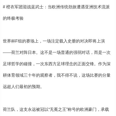
# 橙衣军团迎战蓝武士：当欧洲传统劲旅遭遇亚洲技术流派
的终极考验
世界杯F组的赛场上，一场注定载入史册的对决即将上演
——荷兰对阵日本。这不是一场普通的强弱对话，而是一次
足球哲学的碰撞，一次东西方足球理念的正面交锋。作为深
耕体育领域三十年的观察者，我不得不说，这场比赛的分量
远超人们最初的预期。
荷兰队，这支永远被冠以“无冕之王”称号的欧洲豪门，承载