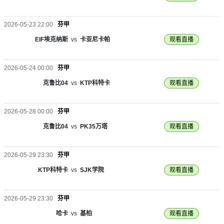
2026-05-23 22:00
芬甲
EIF埃克纳斯
vs
卡亚尼卡帕
观看直播
2026-05-24 00:00
芬甲
克鲁比04
vs
KTP科特卡
观看直播
2026-05-28 00:00
芬甲
克鲁比04
vs
PK35万塔
观看直播
2026-05-29 23:30
芬甲
KTP科特卡
vs
SJK学院
观看直播
2026-05-29 23:30
芬甲
哈卡
vs
基柏
观看直播