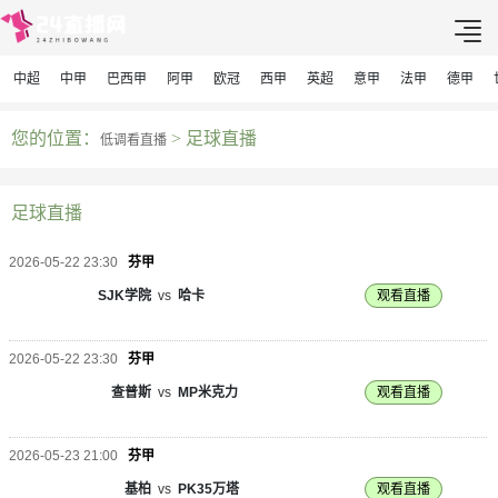
中超
中甲
巴西甲
阿甲
欧冠
西甲
英超
意甲
法甲
德甲
您的位置：
> 足球直播
低调看直播
足球直播
2026-05-22 23:30
芬甲
SJK学院
vs
哈卡
观看直播
2026-05-22 23:30
芬甲
查普斯
vs
MP米克力
观看直播
2026-05-23 21:00
芬甲
基柏
vs
PK35万塔
观看直播