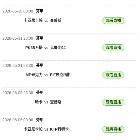
2026-05-30 00:00
芬甲
卡亚尼卡帕
vs
查普斯
观看直播
2026-05-31 23:00
芬甲
PK35万塔
vs
克鲁比04
观看直播
2026-05-31 23:30
芬甲
MP米克力
vs
EIF埃克纳斯
观看直播
2026-06-05 23:30
芬甲
哈卡
vs
查普斯
观看直播
2026-06-06 00:00
芬甲
卡亚尼卡帕
vs
KTP科特卡
观看直播