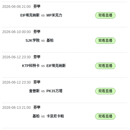
2026-06-06 21:00
芬甲
EIF埃克纳斯
vs
MP米克力
观看直播
2026-06-10 00:00
芬甲
SJK学院
vs
基柏
观看直播
2026-06-12 23:30
芬甲
KTP科特卡
vs
EIF埃克纳斯
观看直播
2026-06-12 23:30
芬甲
查普斯
vs
PK35万塔
观看直播
2026-06-13 21:00
芬甲
基柏
vs
卡亚尼卡帕
观看直播