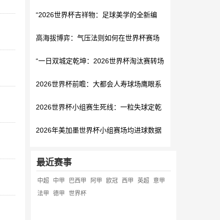
杯百年宿命？”
“2026世界杯吉祥物：足球美学的全新编
码，指向世界共情的视觉符号”
高海拔博弈：气压法则如何在世界杯赛场
上被重新定义
“一日双城定乾坤：2026世界杯淘汰赛转场
极速对决”
2026世界杯前瞻：大都会人寿球场鹰眼系
统校准基准点的工程逻辑与精度验证
2026世界杯小组赛生死线：一粒失球定乾
坤
2026年美加墨世界杯小组赛场均进球数据
深度解析
最近赛事
中超
中甲
巴西甲
阿甲
欧冠
西甲
英超
意甲
法甲
德甲
世界杯