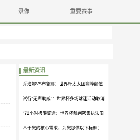
录像
重要赛事
最新资讯
乔治娜VS布鲁娜：世界杯太太团巅峰颜值
与气场对决，谁更胜一筹？
试行“无声助威”：世界杯多场球迷活动取消
引争议
“72小时极限调适：世界杯裁判密集执法周
期的体能维护与疲劳对冲策略”
基于您的核心需求，为您提供以下标题：