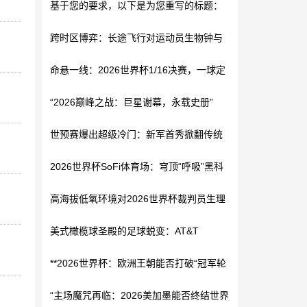
基于您的要求，以下是为您重写的标题：
跨时区博弈：长途飞行对运动员生物钟与
**2026世界杯参赛队后勤保障中的通关瓶
**面向2026世界杯的复合功能集成型更衣
竞技表现的隐形改写
颈：国际物流枢纽效能制约机制研究**
命悬一线：2026世界杯1/16决赛，一球定
室路径规划策略**
乾坤
“2026巅峰之战：巨星谢幕，永载史册”
世预赛爆出超级冷门：新军首秀掀翻传统
劲旅，16强门票提前到手
2026世界杯SoFi体育场：穹顶“呼吸”黑科
技，如何智能化解七月热浪危机
高海拔低氧环境对2026世界杯裁判员生理
负荷与判罚精准度的交互影响机制研究
美式橄榄球圣殿的足球蜕变：AT&T
Stadium世界杯适配之路
**2026世界杯：欧洲王朝能否打破“冠军轮
回”宿命？**
“主场魔咒再临：2026美加墨能否终结世界