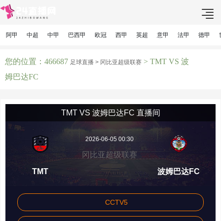
阿甲
中超
中甲
巴西甲
欧冠
西甲
英超
意甲
法甲
德甲
您的位置：466687
> TMT VS 波
足球直播 >
冈比亚超级联赛
姆巴达FC
TMT VS 波姆巴达FC 直播间
2026-06-05 00:30
冈比亚超级联赛
TMT
波姆巴达FC
CCTV5