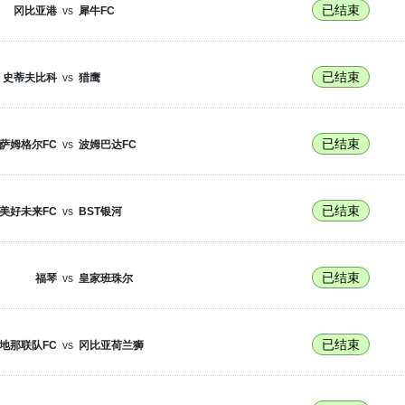
已结束
冈比亚港
vs
犀牛FC
已结束
史蒂夫比科
vs
猎鹰
已结束
萨姆格尔FC
vs
波姆巴达FC
已结束
美好未来FC
vs
BST银河
已结束
福琴
vs
皇家班珠尔
已结束
地那联队FC
vs
冈比亚荷兰狮