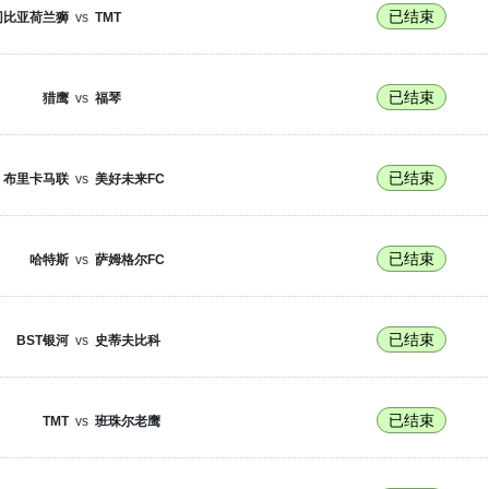
已结束
冈比亚荷兰狮
vs
TMT
已结束
猎鹰
vs
福琴
已结束
布里卡马联
vs
美好未来FC
已结束
哈特斯
vs
萨姆格尔FC
已结束
BST银河
vs
史蒂夫比科
已结束
TMT
vs
班珠尔老鹰