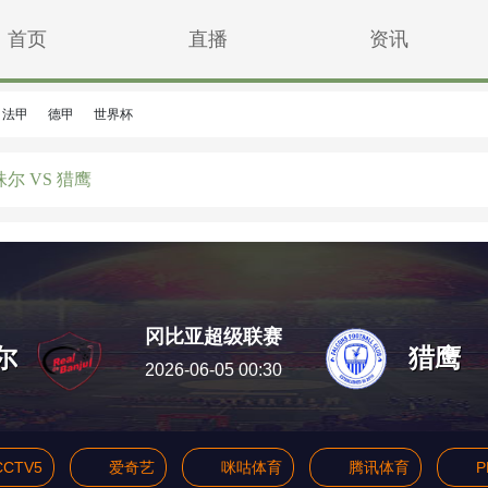
首页
直播
资讯
法甲
德甲
世界杯
尔 VS 猎鹰
冈比亚超级联赛
尔
猎鹰
2026-06-05 00:30
CCTV5
爱奇艺
咪咕体育
腾讯体育
P