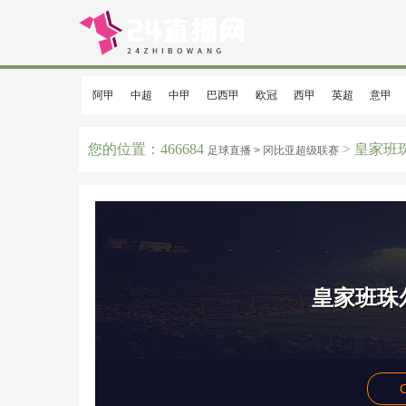
阿甲
中超
中甲
巴西甲
欧冠
西甲
英超
意甲
您的位置：466684
> 皇家班珠
足球直播 >
冈比亚超级联赛
皇家班珠