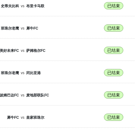
已结束
史蒂夫比科
vs
布里卡马联
已结束
班珠尔老鹰
vs
犀牛FC
已结束
美好未来FC
vs
萨姆格尔FC
已结束
班珠尔老鹰
vs
冈比亚港
已结束
波姆巴达FC
vs
麦地那联队FC
已结束
犀牛FC
vs
皇家班珠尔