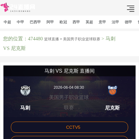
中超
中甲
巴西甲
阿甲
欧冠
西甲
英超
意甲
法甲
德甲
您的位置：474480
> 马刺
篮球直播 >
美国男子职业篮球联赛
VS 尼克斯
马刺 VS 尼克斯 直播间
2026-06-04 08:30
美国男子职业篮球
联赛
马刺
尼克斯
CCTV5