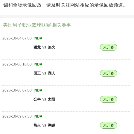
锦和全场录像回放，请及时关注网站相应的录像回放频道。
美国男子职业篮球联赛 相关赛事
2026-10-04 07:00
NBA
猛龙
vs
热火
未开赛
2026-10-06 10:00
NBA
国王
vs
湖人
未开赛
2026-10-08 07:00
NBA
公牛
vs
太阳
未开赛
2026-10-09 07:30
NBA
热火
vs
鹈鹕
未开赛