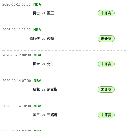
2026-10-11 08:30
NBA
勇士
vs
国王
未开赛
2026-10-11 18:00
NBA
独行侠
vs
火箭
未开赛
2026-10-12 08:00
NBA
掘金
vs
公牛
未开赛
2026-10-14 07:00
NBA
猛龙
vs
尼克斯
未开赛
2026-10-14 10:00
NBA
国王
vs
开拓者
未开赛