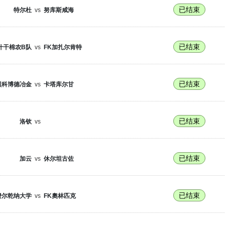
已结束
特尔杜
vs
努库斯咸海
已结束
什干棉农B队
vs
FK加扎尔肯特
已结束
贝科博德冶金
vs
卡塔库尔甘
已结束
洛钦
vs
已结束
加云
vs
休尔坦古佐
已结束
费尔乾纳大学
vs
FK奧林匹克