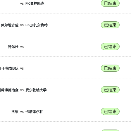
已结束
vs
FK奧林匹克
已结束
休尔坦古佐
vs
FK加扎尔肯特
已结束
特尔杜
vs
已结束
什干棉农B队
vs
已结束
贝科博德冶金
vs
费尔乾纳大学
已结束
洛钦
vs
卡塔库尔甘