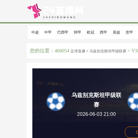
中超
中甲
巴西甲
阿甲
欧冠
西甲
英超
意甲
您的位置：466054
> VS
足球直播 >
乌兹别克斯坦甲级联赛
乌兹别克斯坦甲级联
赛
2026-06-03 21:00