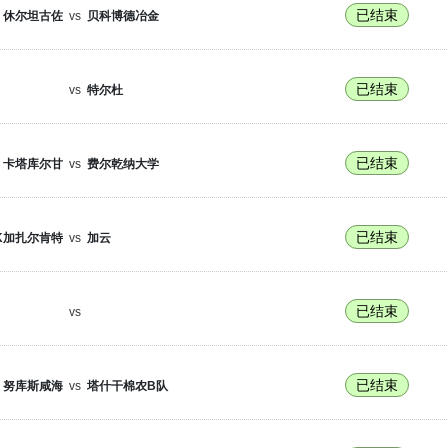
已结束
休尔坦古佐
vs
贝科博德冶金
已结束
vs
特尔杜
已结束
卡塔库尔甘
vs
费尔乾纳大学
已结束
K加扎尔肯特
vs
加云
已结束
vs
已结束
努库斯咸海
vs
塔什干棉农B队