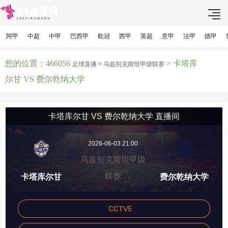
阿甲
中超
中甲
巴西甲
欧冠
西甲
英超
意甲
法甲
德甲
您的位置：466056
> 卡塔库
足球直播 >
乌兹别克斯坦甲级联赛
尔甘 VS 费尔乾纳大学
卡塔库尔甘 VS 费尔乾纳大学 直播间
2026-06-03 21:00
乌兹别克斯坦甲级
联赛
卡塔库尔甘
费尔乾纳大学
CCTV5